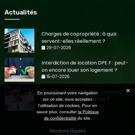
Actualités
Charges de copropriété : à quoi
servent-elles réellement ?
29-07-2026
Interdiction de location DPE F : peut-
on encore louer son logement ?
15-07-2026
Frais d'achat immobilier : combien
En poursuivant votre navigation
coûte réellement un achat ?
sur ce site, vous acceptez
15-07-2026
l’utilisation de cookies. Pour en
savoir plus, consulter
la Politique
de confidentialité
du site.
Mentions légales